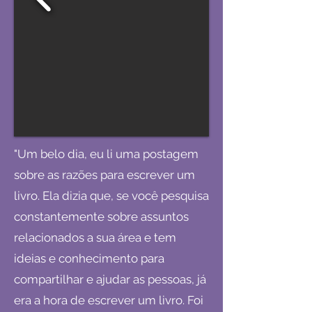
"Um belo dia, eu li uma postagem
sobre as razões para escrever um
livro. Ela dizia que, se você pesquisa
constantemente sobre assuntos
relacionados a sua área e tem
ideias e conhecimento para
compartilhar e ajudar as pessoas, já
era a hora de escrever um livro. Foi