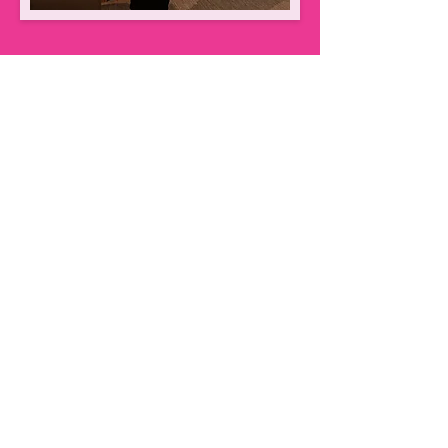
Conheça a autora Daiane
Grassi
Daiane é doutora em Design e
mestra em Educação com mais de
20 anos de experiência na área de
Educação & Tecnologia. Já
escreveu projetos, publicou e-
books, criou formações, coordenou
cursos de pós-graduação, deu
consultorias e palestrou no
TEDxTalk. Além disso, foi uma das
50 primeiras selecionadas e