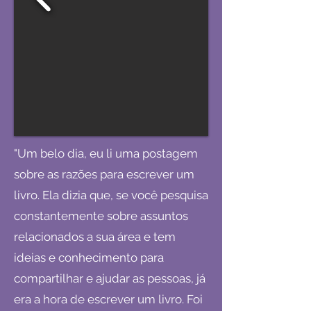
"Um belo dia, eu li uma postagem
sobre as razões para escrever um
livro. Ela dizia que, se você pesquisa
constantemente sobre assuntos
relacionados a sua área e tem
ideias e conhecimento para
compartilhar e ajudar as pessoas, já
era a hora de escrever um livro. Foi