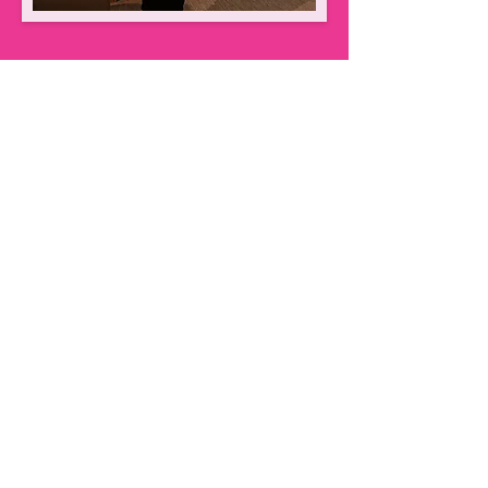
Conheça a autora Daiane
Grassi
Daiane é doutora em Design e
mestra em Educação com mais de
20 anos de experiência na área de
Educação & Tecnologia. Já
escreveu projetos, publicou e-
books, criou formações, coordenou
cursos de pós-graduação, deu
consultorias e palestrou no
TEDxTalk. Além disso, foi uma das
50 primeiras selecionadas e